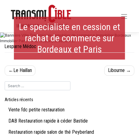
Skip
to
content
Le specialiste en cession et
rachat de commerce sur
Lesparre Médoc
Bordeaux et Paris
Navigation
Le Haillan
Libourne
de
l’article
Articles récents
Vente fdc petite restauration
DAB Restauration rapide à céder Bastide
Restauration rapide salon de thé Peyberland