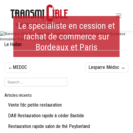
Skip
to
content
Le specialiste en cession et
rachat de commerce sur
Le Haillan
Bordeaux et Paris
Navigation
MEDOC
Lesparre Médoc
de
l’article
Articles récents
Vente fdc petite restauration
DAB Restauration rapide à céder Bastide
Restauration rapide salon de thé Peyberland