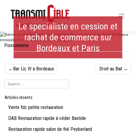
Skip
to
content
Le specialiste en cession et
rachat de commerce sur
Poissonnerie
Bordeaux et Paris
Navigation
Bar Lic IV à Bordeaux
Droit au Bail
de
l’article
Articles récents
Vente fdc petite restauration
DAB Restauration rapide à céder Bastide
Restauration rapide salon de thé Peyberland