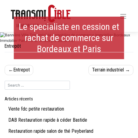
Skip
to
content
Le specialiste en cession et
rachat de commerce sur
Entrepôt
Bordeaux et Paris
Navigation
Entrepot
Terrain industriel
de
l’article
Articles récents
Vente fdc petite restauration
DAB Restauration rapide à céder Bastide
Restauration rapide salon de thé Peyberland