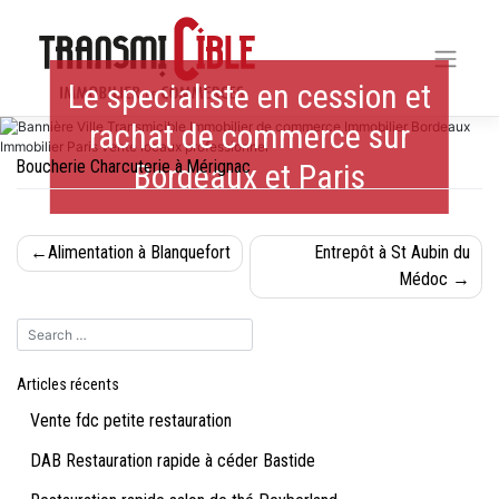
Skip
to
content
Le specialiste en cession et
rachat de commerce sur
Boucherie Charcuterie à Mérignac
Bordeaux et Paris
Navigation
Alimentation à Blanquefort
Entrepôt à St Aubin du
de
Médoc
l’article
Articles récents
Vente fdc petite restauration
DAB Restauration rapide à céder Bastide