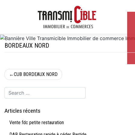
Skip
to
content
BORDEAUX NORD
Navigation
CUB BORDEAUX NORD
de
l’article
Articles récents
Vente fdc petite restauration
DAB Restauration rapide à céder Bastide