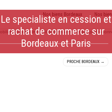
Nos biens Bordeaux
Nos bien
Le specialiste en cession et
rachat de commerce sur
Bordeaux et Paris
PROCHE BORDEAUX