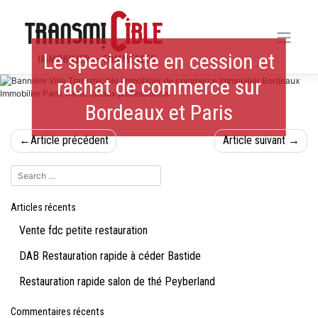
Skip
to
content
Le specialiste en cession et
rachat de commerce sur
Bordeaux et Paris
Navigation
Article précédent
Article suivant
de
l’article
Articles récents
Vente fdc petite restauration
DAB Restauration rapide à céder Bastide
Restauration rapide salon de thé Peyberland
Commentaires récents