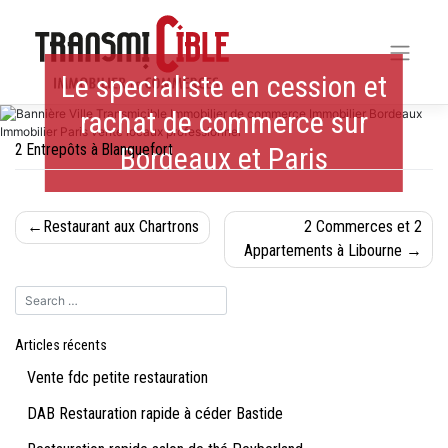
Skip
to
content
Le specialiste en cession et
rachat de commerce sur
2 Entrepôts à Blanquefort
Bordeaux et Paris
Navigation
Restaurant aux Chartrons
2 Commerces et 2
de
Appartements à Libourne
l’article
Articles récents
Vente fdc petite restauration
DAB Restauration rapide à céder Bastide